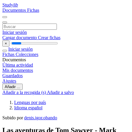
Study
lib
Documentos
Fichas
Iniciar sesión
Cargar documento
Crear fichas
×
Iniciar sesión
Fichas
Colecciones
Documentos
Última actividad
Mis documentos
Guardados
Ajustes
Añadir ...
Añadir a la recogida (s)
Añadir a salvo
Lenguas por país
Idioma español
Subido por
denis.igor.obando
Las aventuras de Tom Sawyer - Mark